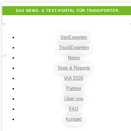
DAS NEWS- & TEST-PORTAL FÜR TRANSPORTER.
VanExperten
TruckExperten
- Werbung -
News
Tests & Reports
IAA 2026
Partner
Über uns
FAQ
Kontakt