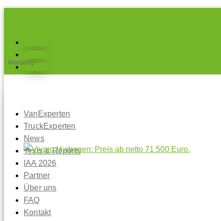
Folgen
Folgen
- Werbung -
Folgen
VanExperten
TruckExperten
News
Tests & Reports
IAA 2026
Partner
Über uns
FAQ
Kontakt