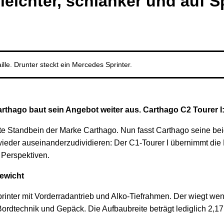
leichter, schlanker und auf S
lle. Drunter steckt ein Mercedes Sprinter.
hago baut sein Angebot weiter aus. Carthago C2 Tourer I: l
ste Standbein der Marke Carthago. Nun fasst Carthago seine be
ieder auseinanderzudividieren: Der C1-Tourer I übernimmt die
 Perspektiven.
gewicht
inter mit Vorderradantrieb und Alko-Tiefrahmen. Der wiegt wenig
rdtechnik und Gepäck. Die Aufbaubreite beträgt lediglich 2,17 