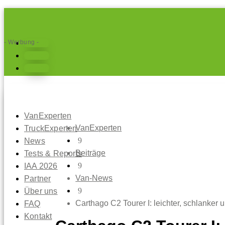
- Werbung -
Folgen
Folgen
Folgen
VanExperten
VanExperten
TruckExperten
9
News
Beiträge
Tests & Reports
9
IAA 2026
Van-News
Partner
9
Über uns
Carthago C2 Tourer I: leichter, schlanker u
FAQ
Kontakt