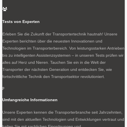
Der Blick nach vorn zeigt im Fahrerhaus zwei

Pilotensitze und darüber angeordnet in Fahrtrichtung das
Tests von Experten
Kontrollbord sowie seitlich eine Handvoll ausfahrbarer
Fächer für Audiokassetten in den damals hochmodernen
Erleben Sie die Zukunft der Transportertechnik hautnah! Unsere
C-Boxen. Das Ergebnis ist eine elegant-funktionelle
Experten berichten über die neuesten Innovationen und
optische Mischung aus Flugzeugcockpit und der
Technologien im Transporterbereich. Von leistungsstarken Antrieben
Flybridge einer Yacht. Der drahtig gebaute Hobby 600
bis zu intelligenten Assistenzsystemen – in unseren Tests prüfen wir
misst in der Länge kaum mehr als sechs Meter und ist mit
alles auf Herz und Nieren. Tauchen Sie ein in die Welt der
2,18 Meter schlank.
Transporter der nächsten Generation und entdecken Sie, wie
fortschrittliche Technik den Transportsektor revolutioniert.
Zwei weitere Generationen des Kultmobils folgen
p
Die weitere Modellgeschichte orientiert sich meist am
Fiat Ducato: Elf Jahre nach der Premiere folgt im Jahr
Umfangreiche Informationen
1994 die zweite Generation, drei Jahre später eine
Modellpflege. Im Jahr 2006 schließlich ist die dritte
Unsere Experten kennen die Transporterbranche seit Jahrzehnten,
Generation am Start. Jedoch werden die Nachfolger des
sind mit den aktuellen Technologien und Entwicklungen vertraut und
kultigen Ur-Modells Schritt für Schritt dessen
halten Sie mit sachlichen Einordnungen und