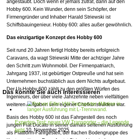
angestaubt. Doch wenn er jemals zutraf, dann auf den
Hobby 600. Kein Wunder, denn sein Schöpfer, der
Firmengründer und Inhaber Harald Striewski ist
Schiffsbauingenieur. Hobby 600: alles außer gewöhnlich.
Das einzigartige Konzept des Hobby 600
Seit rund 20 Jahren fertigt Hobby bereits erfolgreich
Caravans, da wagt Striewski Mitte der achtziger Jahre
den Schritt zum Wohnmobil. Der Firmenpatriarch,
Jahrgang 1937, ist gebürtiger Ostpreuße und hat sein
Unternehmen buchstäblich aus dem Nichts aufgebaut.
Der Ur-Hobby 600 zählt zu den größten Würfen des
Das könnte Sie auch interessieren
Ingenieurs, der über viele Jahrzehnte neben vielfältigen
weiteren Aufgaben sein eigener Chefkonstrukteur war.
Basis des Hobby 600 ist das Fahrgestell des noch
Experten-Test: neuer VW Transporter – die Legende
jungen Fiat Ducato in seiner damals seltenen Ausführung
bebt
10. November 2025
als Plattform-Fahrgestell, der flachen Bodengruppe des