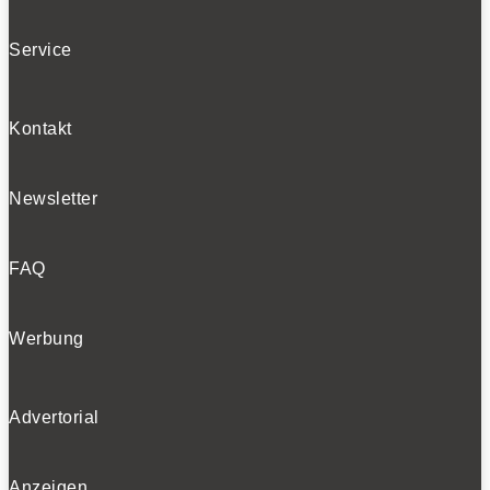
Bleiben Sie auf dem Laufenden
Service
Erhalten Sie die neuesten News und Hinweise auf
aktuelle Tests direkt in Ihren Posteingang
Kontakt
Newsletter
Ich habe die
Datenschutzerklärung
gelesen
FAQ
und akzeptiert.
Werbung
SOCIALS
Advertorial
Folgen
Anzeigen