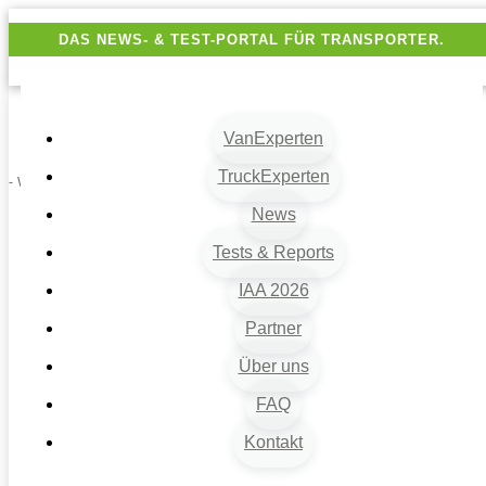
DAS NEWS- & TEST-PORTAL FÜR TRANSPORTER.
VanExperten
TruckExperten
- Werbung -
News
Tests & Reports
IAA 2026
Partner
Über uns
VanExperten
9
FAQ
Beiträge
Kontakt
9
Van-News