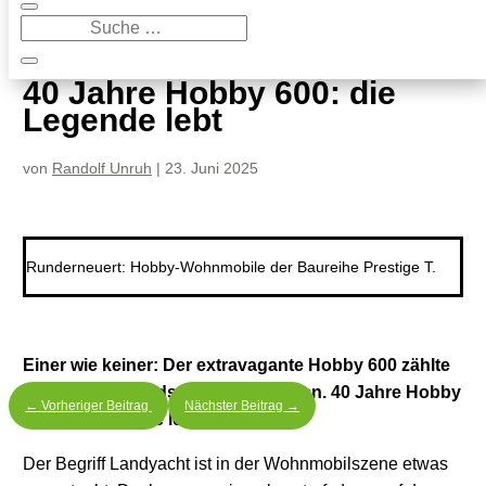
9
40 Jahre Hobby 600: die Legende lebt
40 Jahre Hobby 600: die
Legende lebt
von
Randolf Unruh
|
23. Juni 2025
Runderneuert: Hobby-Wohnmobile der Baureihe Prestige T.
Einer wie keiner: Der extravagante Hobby 600 zählte
zu den aufregendsten Wohnmobilen. 40 Jahre Hobby
←
Vorheriger Beitrag
Nächster Beitrag
→
600: die Legende lebt.
Der Begriff Landyacht ist in der Wohnmobilszene etwas