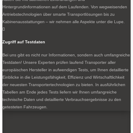
Einzigartigkeit verlieren.
Hintergrundinformationen auf dem Laufenden. Von wegweisenden
Antriebstechnologien über smarte Transportlösungen bis zu
Noch aber sind liebevoll gepflegte Exemplare aller
Kabinenausstattungen – wir nehmen alle Aspekte unter die Lupe.
Jahrgänge auf den Straßen unterwegs. Knapp 50

Fahrzeuge des Hobby 600 rollten jüngst zu einem
Jubiläumstreffen zum Hobby-Werk nach Fockbek bei
Zugriff auf Testdaten
Rendsburg in Schleswig-Holstein.
Bei uns gibt es nicht nur Informationen, sondern auch umfangreiche
Testdaten! Unsere Experten prüfen laufend Transporter aller
europäischen Hersteller in aufwendigen Tests, um Ihnen detaillierte
0
Einblicke in die Leistungsfähigkeit, Effizienz und Wirtschaftlichkeit
der neuesten Transportertechnologien zu bieten. In ausführlichen
Tabellen am Ende jedes Tests liefern wir Ihnen umfangreiche
technische Daten und detaillierte Verbrauchsergebnisse zu den
getesteten Fahrzeugen.
Liebevoll gehegt und gepflegt: Hobby 600 beim