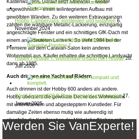
Kastenwagens. Darauf setzt Striewski – wieder
ungewöhnlich – einen teilintegrierten Aufbau mit
gewölbten Wänden. Zu den weiteren Extravaganzen
Hobby Campervans: einsteigen und losfahren
6.
zählten die wählbare Metallic-Lackierung, einzigartig
November 2024
angeschrägte Fenster und ein schnittiges GfK-Dach mit
einem angedeuteten Leitwerk. So sieht 1984 bei der
Premiere auf dem Caravan-Salon kein anderes
Wohnmobil aus. Käufer erhalten die schnittige Landyacht
Hobby Prestige T: Wohnmobil-Urlaub mit Prestige
28.
dann ab 1985.
Juli 2026
Auch drinnen eine Yacht auf Rädern
Auch drinnen ist der Hobby 600 anders als andere.
Pössl Summit 600 B Plus: kompakt und komplett
27.
Hobby überzieht die gewölbte Decke des Wohnraums
Januar 2025
mit unterfüttertem und abgestepptem Kunstleder. Für
damalige Zeiten ebenso mutig wie aufwendig ist
ebenfalls die Kombination der Möbeloberflächen mit
Werden Sie VanExperte!
wohnlichem Rüster-Echtholzfurnier und grauem
Kunstleder.