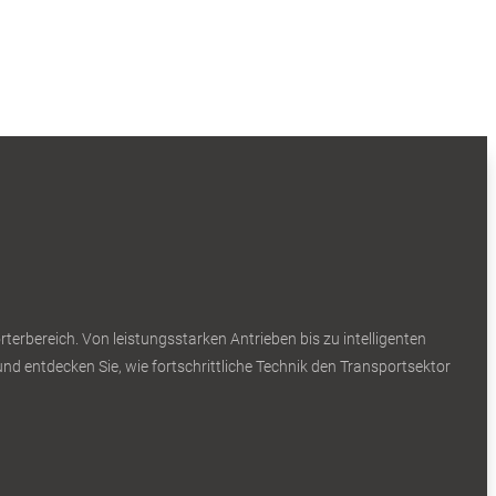
erbereich. Von leistungsstarken Antrieben bis zu intelligenten
nd entdecken Sie, wie fortschrittliche Technik den Transportsektor