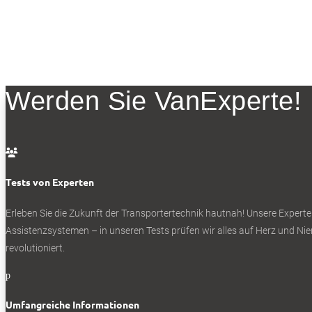
Werden Sie VanExperte!

Tests von Experten
Erleben Sie die Zukunft der Transportertechnik hautnah! Unsere Experte
Assistenzsystemen – in unseren Tests prüfen wir alles auf Herz und Nier
revolutioniert.
p
Umfangreiche Informationen