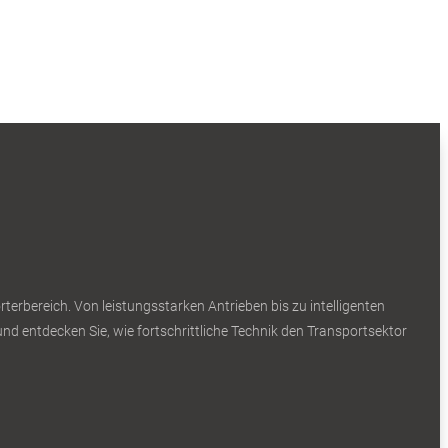
erbereich. Von leistungsstarken Antrieben bis zu intelligenten
nd entdecken Sie, wie fortschrittliche Technik den Transportsektor