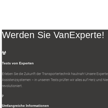
Werden Sie VanExperte!

Tests von Experten
Erleben Sie die Zukunft der Transportertechnik hautnah! Unsere Experte
Assistenzsystemen – in unseren Tests prüfen wir alles auf Herz und Nier
revolutioniert.
p
Umfangreiche Informationen