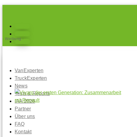
Folgen
Folgen
- Werbung -
Folgen
VanExperten
TruckExperten
News
Tests & Reports
IAA 2026
Partner
Über uns
FAQ
Kontakt