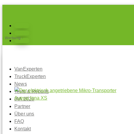
Folgen
Folgen
- Werbung -
Folgen
VanExperten
TruckExperten
News
Tests & Reports
IAA 2026
Partner
Über uns
FAQ
Kontakt