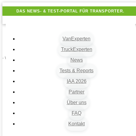
DAS NEWS- & TEST-PORTAL FÜR TRANSPORTER.
VanExperten
TruckExperten
- Werbung -
News
Tests & Reports
IAA 2026
Partner
Über uns
FAQ
Kontakt