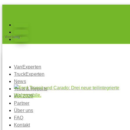
Folgen
Folgen
- Werbung -
Folgen
VanExperten
TruckExperten
News
Tests & Reports
IAA 2026
Partner
Über uns
FAQ
Kontakt