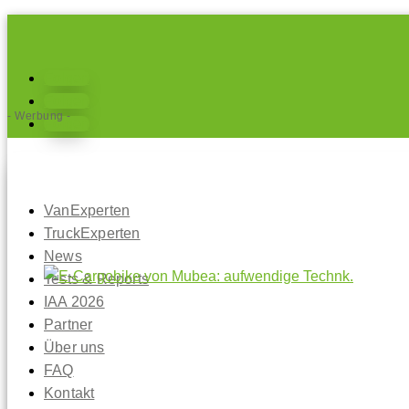
Folgen
Folgen
- Werbung -
Folgen
VanExperten
TruckExperten
News
Tests & Reports
IAA 2026
Partner
Über uns
FAQ
Kontakt