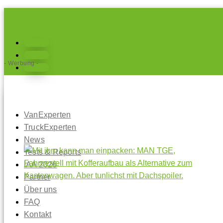
Folgen
Folgen
- Werbung -
Folgen
VanExperten
TruckExperten
News
Tests & Reports
IAA 2026
Partner
Über uns
FAQ
Kontakt