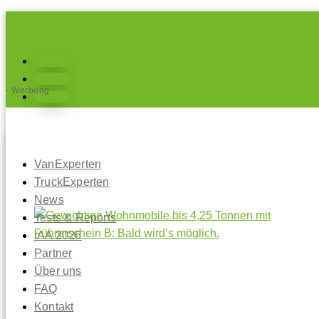
Folgen
Folgen
- Werbung -
Folgen
VanExperten
TruckExperten
News
Tests & Reports
IAA 2026
Partner
Über uns
FAQ
Kontakt