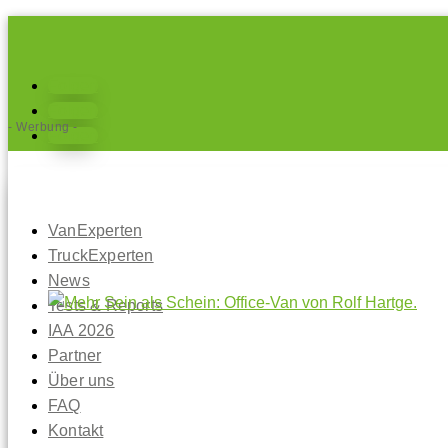
Folgen
Folgen
- Werbung -
Folgen
VanExperten
TruckExperten
News
Tests & Reports
IAA 2026
Partner
Über uns
FAQ
Kontakt