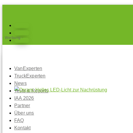
Folgen
Folgen
- Werbung -
Folgen
VanExperten
TruckExperten
News
Tests & Reports
IAA 2026
Partner
Über uns
FAQ
Kontakt