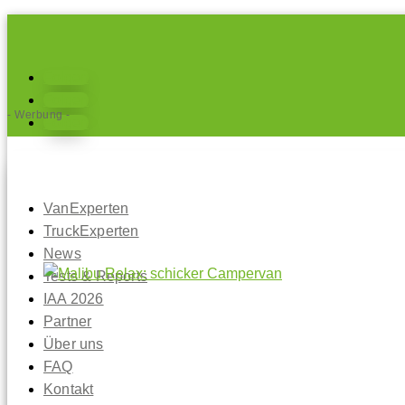
Folgen
Folgen
- Werbung -
Folgen
VanExperten
TruckExperten
News
Tests & Reports
IAA 2026
Partner
Über uns
FAQ
Kontakt