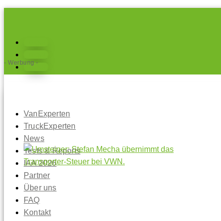
Folgen
Folgen
- Werbung -
Folgen
VanExperten
TruckExperten
News
Tests & Reports
IAA 2026
Partner
Über uns
FAQ
Kontakt