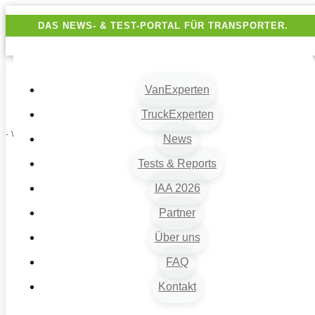
DAS NEWS- & TEST-PORTAL FÜR TRANSPORTER.
VanExperten
TruckExperten
- Werbung -
News
Tests & Reports
IAA 2026
Partner
Über uns
FAQ
Kontakt