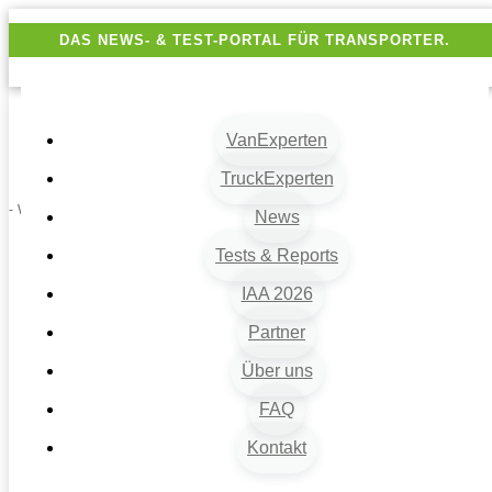
DAS NEWS- & TEST-PORTAL FÜR TRANSPORTER.
VanExperten
TruckExperten
- Werbung -
News
Tests & Reports
IAA 2026
Partner
Über uns
FAQ
Kontakt