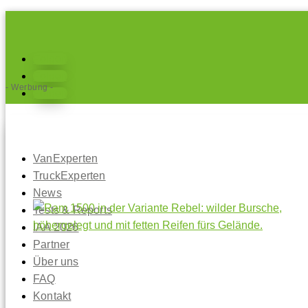
Folgen
Folgen
- Werbung -
Folgen
VanExperten
TruckExperten
News
Tests & Reports
IAA 2026
Partner
Über uns
FAQ
Kontakt