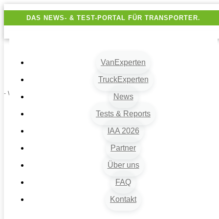
DAS NEWS- & TEST-PORTAL FÜR TRANSPORTER.
VanExperten
TruckExperten
- Werbung -
News
Tests & Reports
IAA 2026
Partner
Über uns
FAQ
Kontakt