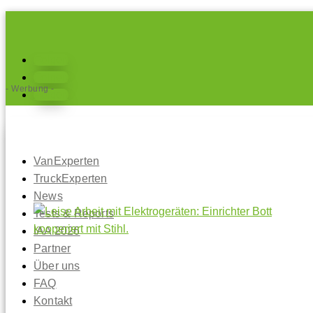
Folgen
Folgen
- Werbung -
Folgen
VanExperten
TruckExperten
News
Tests & Reports
IAA 2026
Partner
Über uns
FAQ
Kontakt