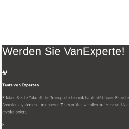
Werden Sie VanExperte!

Tests von Experten
Erleben Sie die Zukunft der Transportertechnik hautnah! Unsere Experte
Assistenzsystemen – in unseren Tests prüfen wir alles auf Herz und Nier
revolutioniert.
p