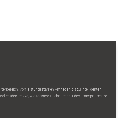
erbereich. Von leistungsstarken Antrieben bis zu intelligenten
nd entdecken Sie, wie fortschrittliche Technik den Transportsektor