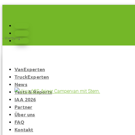
Folgen
Folgen
- Werbung -
Folgen
VanExperten
TruckExperten
News
Tests & Reports
IAA 2026
Partner
Über uns
FAQ
Kontakt