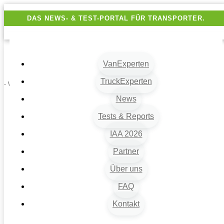
DAS NEWS- & TEST-PORTAL FÜR TRANSPORTER.
VanExperten
TruckExperten
- Werbung -
News
Tests & Reports
IAA 2026
Partner
Über uns
VanExperten
9
FAQ
Beiträge
Kontakt
9
Van-News