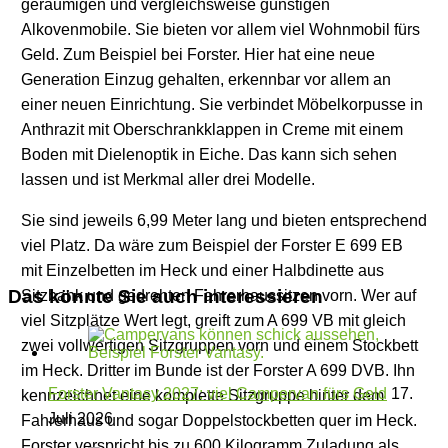
geräumigen und vergleichsweise günstigen
Alkovenmobile. Sie bieten vor allem viel Wohnmobil fürs
Geld. Zum Beispiel bei Forster. Hier hat eine neue
Generation Einzug gehalten, erkennbar vor allem an
einer neuen Einrichtung. Sie verbindet Möbelkorpusse in
Anthrazit mit Oberschrankklappen in Creme mit einem
Boden mit Dielenoptik in Eiche. Das kann sich sehen
lassen und ist Merkmal aller drei Modelle.
Sie sind jeweils 6,99 Meter lang und bieten entsprechend
viel Platz. Da wäre zum Beispiel der Forster E 699 EB
mit Einzelbetten im Heck und einer Halbdinette aus
Das könnte Sie auch interessieren
Sitzbank und gedrehten Fahrerhaussitzen vorn. Wer auf
viel Sitzplätze Wert legt, greift zum A 699 VB mit gleich
zwei vollwertigen Sitzgruppen vorn und einem Stockbett
im Heck. Dritter im Bunde ist der Forster A 699 DVB. Ihn
Forster Vantasy 2027: viel Campervan fürs Geld
17.
kennzeichnet eine komplette Sitzgruppe hinter dem
Juli 2026
Fahrerhaus und sogar Doppelstockbetten quer im Heck.
Forster verspricht bis zu 600 Kilogramm Zuladung als