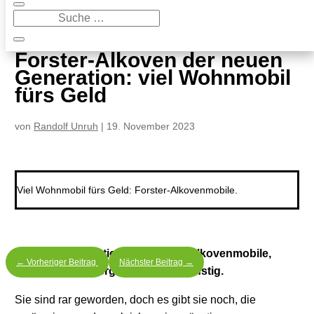
9
Forster-Alkoven der neuen Generation: viel Wohnmobil fürs Geld
Forster-Alkoven der neuen
Generation: viel Wohnmobil
fürs Geld
von
Randolf Unruh
|
19. November 2023
Viel Wohnmobil fürs Geld: Forster-Alkovenmobile.
Die neue Generation der Forster-Alkovenmobile,
←
Vorheriger Beitrag
Nächster Beitrag
→
geräumig und vergleichsweise günstig.
Sie sind rar geworden, doch es gibt sie noch, die