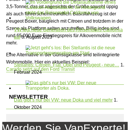
3,5-Tonner, das ist angesichts der Größe sowohl üppig
als auch führerscheinfreundlich. Basisfahrzeug ist der
Peugeot Boxer, baugleich mit Citroen und trotzdem in der
Szene als Plattform selten anzutreffen. Billig indes sind
VW legt neue Generation des Reisemobils California
rund 65 000 Euro Einstiegspreis für Alkovenmobile nicht
auf
8. August 2023
mehr.
Eine Alternative in der Günstigklasse sind teilintegrierte
Wohnmobile. Hier ein aktuelles Beispiel:
Stellantis: Citroen, Fiat, Opel und Peugeot - neue…
1.
Carado setzt auf den Ford Transit
Februar 2024
NEWSLETTER
Das gibt’s nur bei VW: neue Doka und viel mehr
1.
Oktober 2024
Werden Sie VanExperte!