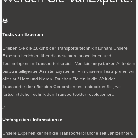
Bleiben Sie auf dem Laufenden
Erhalten Sie die neuesten News und Hinweise auf

aktuelle Tests direkt in Ihren Posteingang
Tests von Experten
Erleben Sie die Zukunft der Transportertechnik hautnah! Unsere
Experten berichten über die neuesten Innovationen und
Ich habe die
Datenschutzerklärung
gelesen
Technologien im Transporterbereich. Von leistungsstarken Antrieben
und akzeptiert.
bis zu intelligenten Assistenzsystemen – in unseren Tests prüfen wir
alles auf Herz und Nieren. Tauchen Sie ein in die Welt der
Transporter der nächsten Generation und entdecken Sie, wie
fortschrittliche Technik den Transportsektor revolutioniert.
SOCIALS
p
Umfangreiche Informationen
Folgen
Folgen
Unsere Experten kennen die Transporterbranche seit Jahrzehnten,
Folgen