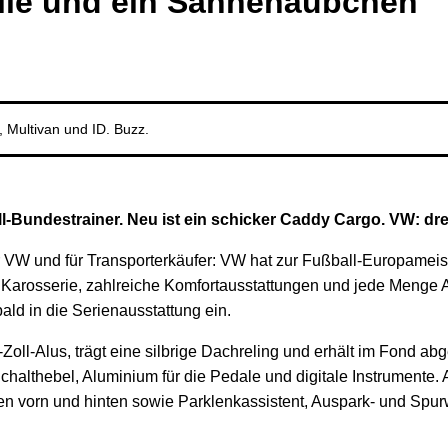
lle und ein Sahnehäubchen
 Multivan und ID. Buzz.
all-Bundestrainer. Neu ist ein schicker Caddy Cargo. VW: 
 für VW und für Transporterkäufer: VW hat zur Fußball-Europamei
arosserie, zahlreiche Komfortausstattungen und jede Menge A
d in die Serienausstattung ein.
-Zoll-Alus, trägt eine silbrige Dachreling und erhält im Fond ab
chalthebel, Aluminium für die Pedale und digitale Instrumente. 
fen vorn und hinten sowie Parklenkassistent, Auspark- und Spu