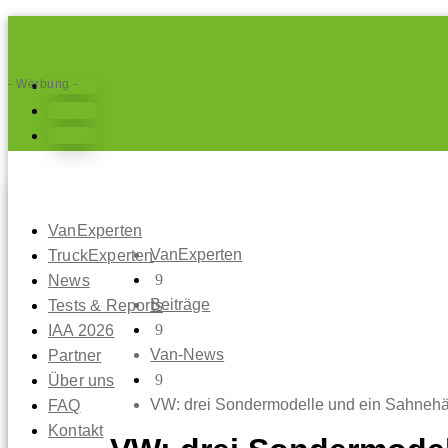
- Werbung -
Folgen
Folgen
Folgen
VanExperten
VanExperten
TruckExperten
9
News
Beiträge
Tests & Reports
9
IAA 2026
Van-News
Partner
9
Über uns
VW: drei Sondermodelle und ein Sahneh
FAQ
Kontakt