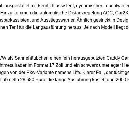
al, ausgestattet mit Fernlichtassistent, dynamischer Leuchtweite
 Hinzu kommen die automatische Distanzregelung ACC, Car2XF
sparkassistent und Ausstiegswarner. Ähnlich gestrickt in Desig
nen Tarif für die Langausführung heraus. Je nach Modell liegt 
VW als Sahnehäubchen einen fein herausgeputzten Caddy Cargo
tmetallräder im Format 17 Zoll und ein schwarz unterlegter Hec
ngen von der Pkw-Variante namens Life. Klarer Fall, der tücht
d ab netto 28 680 Euro, die lange Ausführung kostet rund 2000