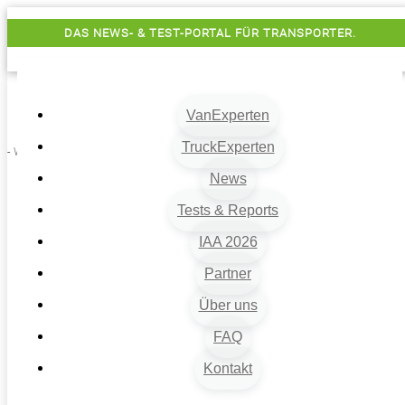
DAS NEWS- & TEST-PORTAL FÜR TRANSPORTER.
VanExperten
TruckExperten
- Werbung -
News
Tests & Reports
IAA 2026
Partner
Über uns
VanExperten
9
FAQ
Beiträge
Kontakt
9
Van-News