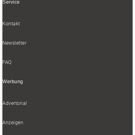
Service
0
Kontakt
Newsletter
FAQ
…oder großer und abgetrennter Laderaum.
Werbung
NEWSLETTER
Advertorial
Anzeigen