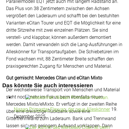
Parallelmodell EQT jetzt auch mit langem Radstand an.
Das Plus von 38 Zentimetern zwischen den Achsen
vergrößert den Laderaum und schafft bei den bestuhlten
Varianten eCitan Tourer und EQT die Möglichkeit für eine
dritte Sitzreihe mit zwei einzelnen Plätzen. Sie sind
verstell- und klappbar, können außerdem demontiert
werden. Damit verwandeln sich die Lang-Ausführungen in
Alleskönner für Transportaufgaben. Die Schiebetüren im
Fond wachsen mit, 88 Zentimeter Breite schaffen den
praxisgerechten Zugang für Menschen und Material.
Gut gemischt: Mercedes Citan und eCitan Mixto
Das könnte Sie auch interessieren
Der wechselweise Transport von Menschen und Material
steht noch mehr im Fokus beim ebenfalls neuen
Mercedes Mixto/eMixto. Er verfügt in der zweiten Reihe
Nissan Primastar Flexvan: der neue Alleskönner
19.
über eine dreisitzige Rückbank sowie eine
Dezember 2025
Gittertrennwand zum Laderaum. Bank und Trennwand
lassen sich mit geringem Aufwand vorklappen. Dann