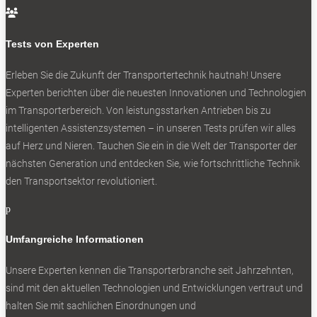
Zur Ausstattungslinie namens Citan Base gehört jetzt

neben MBUX die Klimaanlage sowie eine
Tests von Experten
Rückfahrkamera. Die gehobene Ausführung Citan Pro
enthält neben der Klimaanlage eine Armlehne mit
Erleben Sie die Zukunft der Transportertechnik hautnah! Unsere
Staufach, einen höhenverstellbaren Beifahrersitz und eine
Experten berichten über die neuesten Innovationen und Technologien
Lordosenstütze für den Fahrersitz. An Bord sind ebenfalls
im Transporterbereich. Von leistungsstarken Antrieben bis zu
Totwinkel-Assistent, Nebelscheinwerfer und elektrisch
intelligenten Assistenzsystemen – in unseren Tests prüfen wir alles
anklapp- und einstellbare Außenspiegel. Die
auf Herz und Nieren. Tauchen Sie ein in die Welt der Transporter der
Ausstattungslinie Select glänzt unter anderem mit LED-
nächsten Generation und entdecken Sie, wie fortschrittliche Technik
Scheinwerfern, Chrom- und Lederelementen. Generell
den Transportsektor revolutioniert.
kommen weitere Assistenz- und Sicherheitssysteme
hinzu.
p
Sie interessieren sich für den Mercedes Citan? Hier gibt es
Umfangreiche Informationen
noch mehr Infos:
Experten-Test: Mercedes eCitan
Unsere Experten kennen die Transporterbranche seit Jahrzehnten,
Und dann wäre noch der Zwillingsbruder Renault Kangoo
sind mit den aktuellen Technologien und Entwicklungen vertraut und
Rapid:
halten Sie mit sachlichen Einordnungen und