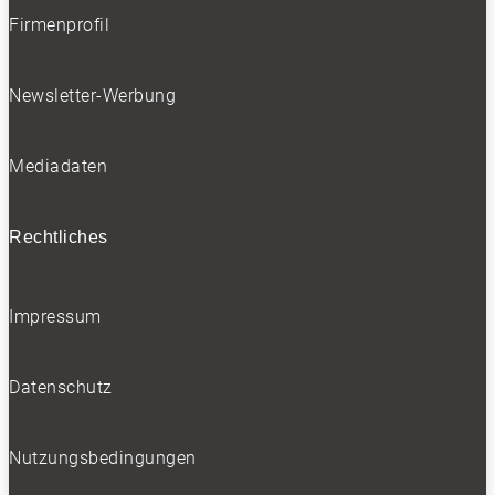
Bleiben Sie auf dem Laufenden
Firmenprofil
Erhalten Sie die neuesten News und Hinweise auf
aktuelle Tests direkt in Ihren Posteingang
Newsletter-Werbung
Mediadaten
Ich habe die
Datenschutzerklärung
gelesen
Rechtliches
und akzeptiert.
Impressum
SOCIALS
Datenschutz
Folgen
Folgen
Nutzungsbedingungen
Folgen