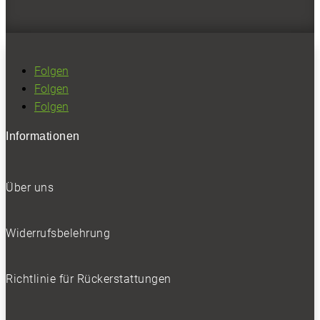
Folgen
Folgen
Folgen
Praktisch: langer Radstand heißt auch lange Schiebetür.
Informationen
0
Über uns
Widerrufsbelehrung
Richtlinie für Rückerstattungen
Mercedes Citan Mixto: abwechselnd zweite Sitzreihe im Fond…