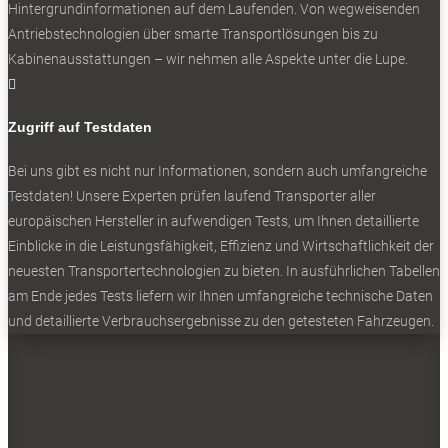
Experten-Test: Renault Kangoo Rapid
Hintergrundinformationen auf dem Laufenden. Von wegweisenden
Antriebstechnologien über smarte Transportlösungen bis zu
Kabinenausstattungen – wir nehmen alle Aspekte unter die Lupe.

Zugriff auf Testdaten
0
Bei uns gibt es nicht nur Informationen, sondern auch umfangreiche
Testdaten! Unsere Experten prüfen laufend Transporter aller
europäischen Hersteller in aufwendigen Tests, um Ihnen detaillierte
Einblicke in die Leistungsfähigkeit, Effizienz und Wirtschaftlichkeit der
neuesten Transportertechnologien zu bieten. In ausführlichen Tabellen
am Ende jedes Tests liefern wir Ihnen umfangreiche technische Daten
und detaillierte Verbrauchsergebnisse zu den getesteten Fahrzeugen.
Volles Programm: Mercedes baut das Angebot der Citan-Famlie
aus.
0