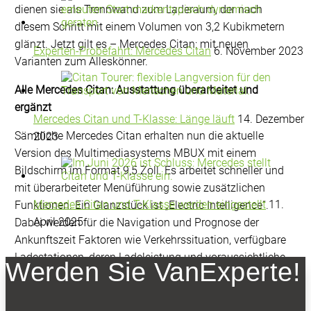
dienen sie als Trennwand zum Laderaum, der nach
diesem Schritt mit einem Volumen von 3,2 Kubikmetern
glänzt. Jetzt gilt es – Mercedes Citan: mit neuen
Experten-Probefahrt: Mercedes Citan
6. November 2023
Varianten zum Alleskönner.
Alle Mercedes Citan: Ausstattung überarbeitet und
ergänzt
Mercedes Citan und T-Klasse: Länge läuft
14. Dezember
Sämtliche Mercedes Citan erhalten nun die aktuelle
2023
Version des Multimediasystems MBUX mit einem
Bildschirm im Format 9,5 Zoll. Es arbeitet schneller und
mit überarbeiteter Menüführung sowie zusätzlichen
Mercedes Citan und T-Klasse werden eingestellt
11.
Funktionen. Ein Glanzstück ist „Electric Intelligence“.
April 2025
Dabei werden für die Navigation und Prognose der
Ankunftszeit Faktoren wie Verkehrssituation, verfügbare
Ladestationen, deren Ladeleistung und voraussichtliche
Werden Sie VanExperte!
Ladezeit berücksichtigt. Neu ist ebenfalls das
Multifunktionslenkrad.