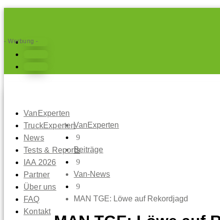
- Werbung -
Folgen
Folgen
Folgen
VanExperten
VanExperten
TruckExperten
9
News
Beiträge
Tests & Reports
9
IAA 2026
Van-News
Partner
9
Über uns
MAN TGE: Löwe auf Rekordjagd
FAQ
Kontakt