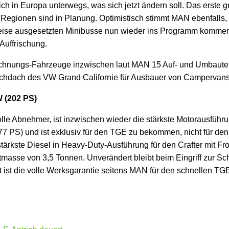
ich in Europa unterwegs, was sich jetzt ändern soll. Das erste 
 Regionen sind in Planung. Optimistisch stimmt MAN ebenfalls
se ausgesetzten Minibusse nun wieder ins Programm kommen. 
 Auffrischung.
nrechnungs-Fahrzeuge inzwischen laut MAN 15 Auf- und Umbaut
ochdach des VW Grand Californie für Ausbauer von Campervans
W (202 PS)
lle Abnehmer, ist inzwischen wieder die stärkste Motorausführ
77 PS) und ist exklusiv für den TGE zu bekommen, nicht für den 
stärkste Diesel in Heavy-Duty-Ausführung für den Crafter mit Fro
masse von 3,5 Tonnen. Unverändert bleibt beim Eingriff zur 
st die volle Werksgarantie seitens MAN für den schnellen TG