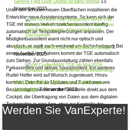
Service Ford Liive: Digital ist ganz normal
13.
November 2023
Unter den schönen neuen Oberflächen installieren die
Entwickler neue Assistenzsysteme. So kann sich der
TGE mit seinem Verkehrszeichenassistent künftig
automatisch an Tempobegrenzungen anpassen. Der
Müdigkeitsassistent warnt nicht nur optisch und
akustisch, er zupft auch weckend am Sicherheitsgurt. Bei
Experten-Test: MAN TGE mit Humbaur Flexbox
2.
einem Ausfall des Fahrers kommt der TGE automatisch
November 2023
zum Stehen. Zur Grundausstattung zählen ebenfalls
Parkassistent und aktiver Spurassistent. Ein weiteres
Rudel Helfer wird auf Wunsch zugesteuert. Hinzu
VW Crafter/MAN TGE: neues Cockpit, neue
kommen Over-the-air-Updates und Funktionen wie
Assistenten
7. November 2023
Bezahlmöglichkeiten an der Tankstelle direkt aus dem
Cockpit, die Übertragung von Daten aus dem digitalen
Tachografen in eine App, etwa zur Kontrolle der
Werden Sie VanExperte!
Restfahrzeit sowie weiterentwickelte
Flottenmanagementsysteme. Und weil der TGE so viel
mehr kann, spricht MAN vom TGE Next Level.