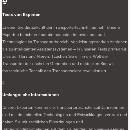

Typisch TGE: Lösungen aus einer Hand
Tests von Experten
Liegt der Schwerpunkt von Transporterkamerad Crafter
traditionell beim Kastenwagen, so trumpft MAN beim
Erleben Sie die Zukunft der Transportertechnik hautnah! Unsere
Thema Auf- und Ausbauten auf. Das beginnt mit
Experten berichten über die neuesten Innovationen und
Einrechnungs-Fahrzeugen ab Werk aus einer Hand. Im
Technologien im Transporterbereich. Von leistungsstarken Antrieben
Angebot sind Kipper, Koffer und Kühler, dazu ein
bis zu intelligenten Assistenzsystemen – in unseren Tests prüfen wir
Werkstattwagen. Und während VW schon lange keinen
alles auf Herz und Nieren. Tauchen Sie ein in die Welt der
Crafter Kombi mehr anbietet, liefert MAN ihn als TGE
Transporter der nächsten Generation und entdecken Sie, wie
gleich in diversen Bestuhlungen. Er kommt, wie so
fortschrittliche Technik den Transportsektor revolutioniert.
manches andere, von MAN Individual. Die Manufaktur
p
nahe des Transporterwerks in Polen kümmert sich um
Sonderausführungen, im Jahr 2022 immerhin 1200
Umfangreiche Informationen
Umbauten. Das Spektrum reicht neben diversen
Einbauten bis zum eigenen Radstand für das Fahrgestell
Unsere Experten kennen die Transporterbranche seit Jahrzehnten,
mit Vorderradantrieb und Flachrahmen. MAN und VW
sind mit den aktuellen Technologien und Entwicklungen vertraut und
offerieren ihn mangels eines Zugkopfs für Alko-
halten Sie mit sachlichen Einordnungen und
Tiefrahmen. Aber nur MAN mit individuellen
Hintergrundinformationen auf dem Laufenden. Von wegweisenden