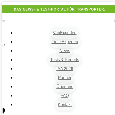
DAS NEWS- & TEST-PORTAL FÜR TRANSPORTER.
VanExperten
TruckExperten
- Werbung -
News
Tests & Reports
VanExperten
9
IAA 2026
Beiträge
9
Partner
Fahrzeugart
Über uns
9
Großtransporter
FAQ
9
MAN: der TGE wird digital
Kontakt
MAN: der TGE wird digital