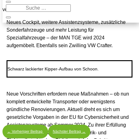
von
Randolf Unruh
|
1. November 2023
Neues Cockpit, weitere Assistenzsysteme, zusätzliche
Sonderfahrzeuge und mehr Leistung für
Spezialfahrzeuge – der MAN TGE wird 2024
aufgemöbelt. Ebenfalls sein Zwilling VW Crafter.
Schwarz lackierter Kipper-Aufbau von Schoon.
Neue Vorschriften erfordern neue Maßnahmen – ob nun
komplett entwickelte Transporter oder wenigstens
gründliche Renovierungen. Aktuell dreht es sich um
gesetzliche Vorgaben in der EU für Cybersicherheit und
Assistenzsysteme ab Sommer 2024. Zu ihrer Erfüllung
←
Vorheriger Beitrag
Nächster Beitrag
→
muss beim MAN TGE eine neue Elektrik- und