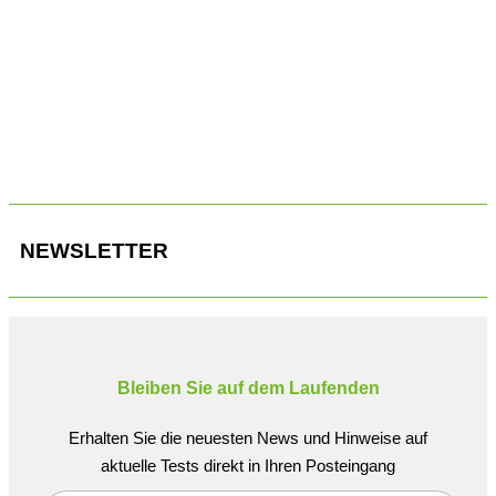
Transporterriese mit Pkw-Führerschein: Fahrzeugkombination
auf drei Achsen mit 7,0 Tonnen zulässiger Gesamtmasse.
NEWSLETTER
Bleiben Sie auf dem Laufenden
Erhalten Sie die neuesten News und Hinweise auf
aktuelle Tests direkt in Ihren Posteingang