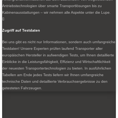
Ausführungen. Oder wie wär’s mit vorkonfigurierten
Antriebstechnologien über smarte Transportlösungen bis zu
Kastenwagen mit eigenständigem Hochdach,
Kabinenausstattungen – wir nehmen alle Aspekte unter die Lupe.
Fensterverbreiterungen im Fond und vorbereiteter

Bordelektrik als Basis für große Campingbusse?
Zugriff auf Testdaten
MAN mag Aufbauer und Aufbauer mögen MAN. Da geht
Bei uns gibt es nicht nur Informationen, sondern auch umfangreiche
was, es ist die Chance, im Vergleich zum großen Bruder
Testdaten! Unsere Experten prüfen laufend Transporter aller
VW eigenes Profil zu gewinnen. Da wäre zum Beispiel
europäischen Hersteller in aufwendigen Tests, um Ihnen detaillierte
ein mächtiger Dreiachser auf TGE-Basis. Stopp: Es
Einblicke in die Leistungsfähigkeit, Effizienz und Wirtschaftlichkeit
handelt sich um eine findige Fahrzeugkombination.
der neuesten Transportertechnologien zu bieten. In ausführlichen
Entwickelt und gefertigt von BE-Combi. Die
Tabellen am Ende jedes Tests liefern wir Ihnen umfangreiche
Firmenbezeichnung deutet es an: Der Riese ist
technische Daten und detaillierte Verbrauchsergebnisse zu den
führerscheinfreundlich mit dem BE-Schein zu fahren. Auf
getesteten Fahrzeugen.
Grundlage des TGE 5.160 mit Hinterradantrieb und
Zwillingsbereifung entsteht auf diese Weise ein
stämmiger Siebentonner. Mit Koffer, Kühlkoffer, Pritsche,
Plattform – was auch immer. Wer den Riesen betrachtet,
der glaubt TGE-Produktmanager Martin Imhoff, wenn er