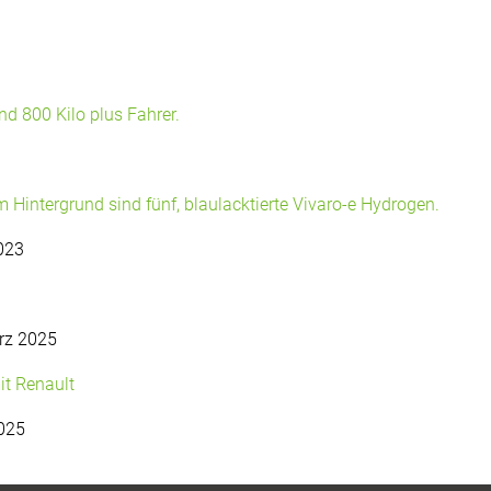
023
rz 2025
025