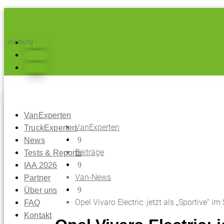
Folgen
- Werbung -
Folgen
Folgen
VanExperten
VanExperten
TruckExperten
9
News
Beiträge
Tests & Reports
9
IAA 2026
Van-News
Partner
9
Über uns
Opel Vivaro Electric: jetzt als „Sportive“ im
FAQ
Kontakt