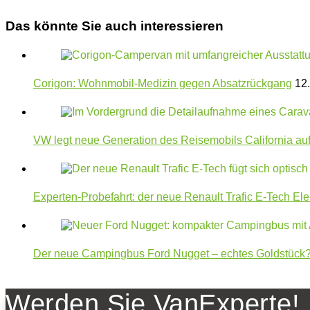
Das könnte Sie auch interessieren
Corigon: Wohnmobil-Medizin gegen Absatzrückgang
12.
VW legt neue Generation des Reisemobils California au
Experten-Probefahrt: der neue Renault Trafic E-Tech Elec
Der neue Campingbus Ford Nugget – echtes Goldstück
Werden Sie VanExperte!