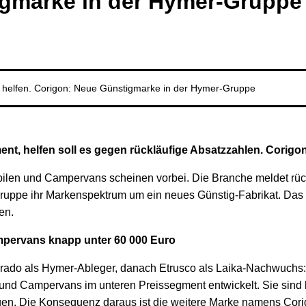
igmarke in der Hymer-Gruppe
n helfen. Corigon: Neue Günstigmarke in der Hymer-Gruppe
nt, helfen soll es gegen rückläufige Absatzzahlen. Corig
bilen und Campervans scheinen vorbei. Die Branche meldet rüc
ruppe ihr Markenspektrum um ein neues Günstig-Fabrikat. Das P
en.
mpervans knapp unter 60 000 Euro
 Carado als Hymer-Ableger, danach Etrusco als Laika-Nachwuch
d Campervans im unteren Preissegment entwickelt. Sie sind läng
egen. Die Konsequenz daraus ist die weitere Marke namens Cori