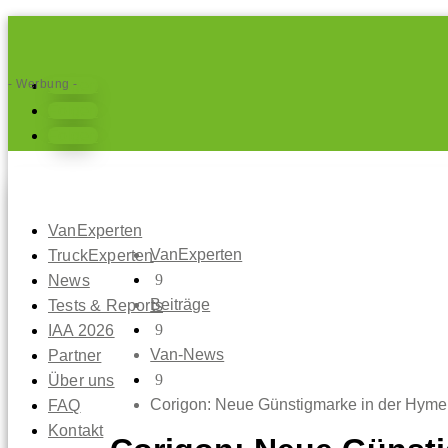
- Werbung -
Folgen
Folgen
Folgen
VanExperten
VanExperten
TruckExperten
9
News
Beiträge
Tests & Reports
9
IAA 2026
Van-News
Partner
9
Über uns
Corigon: Neue Günstigmarke in der Hyme
FAQ
Kontakt