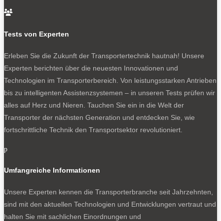

Bleiben Sie auf dem Laufenden
Tests von Experten
Erhalten Sie die neuesten News und Hinweise auf
aktuelle Tests direkt in Ihren Posteingang
Erleben Sie die Zukunft der Transportertechnik hautnah! Unsere
Experten berichten über die neuesten Innovationen und
Technologien im Transporterbereich. Von leistungsstarken Antrieben
bis zu intelligenten Assistenzsystemen – in unseren Tests prüfen wir
alles auf Herz und Nieren. Tauchen Sie ein in die Welt der
Ich habe die
Datenschutzerklärung
gelesen
Transporter der nächsten Generation und entdecken Sie, wie
und akzeptiert.
fortschrittliche Technik den Transportsektor revolutioniert.
p
Umfangreiche Informationen
SOCIALS
Unsere Experten kennen die Transporterbranche seit Jahrzehnten,
sind mit den aktuellen Technologien und Entwicklungen vertraut und
Folgen
halten Sie mit sachlichen Einordnungen und
Folgen