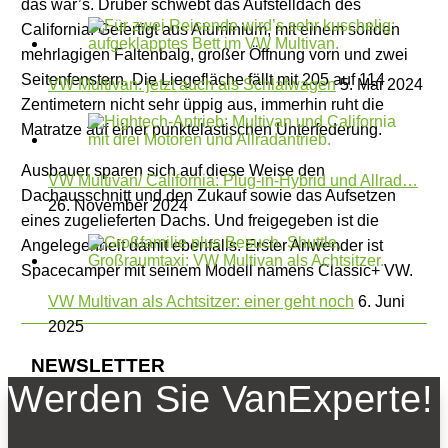
das war’s. Drüber schwebt das Aufstelldach des
California. Gefertigt aus Aluminium, mit einem soliden
mehrlagigen Faltenbalg, großer Öffnung vorn und zwei
Seitenfenstern. Die Liegefläche fällt mit 205 auf 114
VW Multivan: jetzt auch als Schlafwagen
5. Mai 2024
Zentimetern nicht sehr üppig aus, immerhin ruht die
Matratze auf einer punktelastischen Unterfederung.
Ausbauer sparen sich auf diese Weise den
VW Multivan/ California: Plug-in-Hybrid und Allrad…
Dachausschnitt und den Zukauf sowie das Aufsetzen
26. November 2024
eines zugelieferten Dachs. Und freigegeben ist die
Angelegenheit damit ebenfalls. Erster Anwender ist
Spacecamper mit seinem Modell namens Classic+ VW.
VW Multivan als Achtsitzer: einer geht noch
6. Juni
2025
NEWSLETTER
Werden Sie VanExperte!