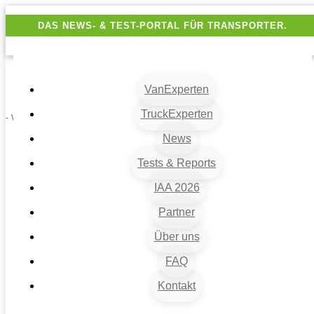
DAS NEWS- & TEST-PORTAL FÜR TRANSPORTER.
VanExperten
TruckExperten
- Werbung -
News
Tests & Reports
IAA 2026
Partner
Über uns
VanExperten
9
FAQ
Beiträge
Kontakt
9
Van-News