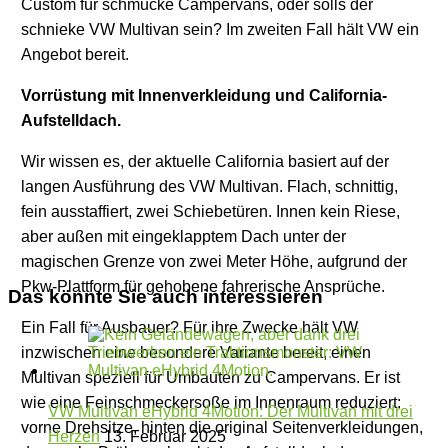
Custom für schmucke Campervans, oder solls der
schnieke VW Multivan sein? Im zweiten Fall hält VW ein
Angebot bereit.
Vorrüstung mit Innenverkleidung und California-
Aufstelldach.
Wir wissen es, der aktuelle California basiert auf der
langen Ausführung des VW Multivan. Flach, schnittig,
fein ausstaffiert, zwei Schiebetüren. Innen kein Riese,
aber außen mit eingeklapptem Dach unter der
magischen Grenze von zwei Meter Höhe, aufgrund der
Pkw-Plattform für gehobene fahrerische Ansprüche.
Das könnte Sie auch interessieren
Ein Fall für Ausbauer? Für ihre Zwecke hält VW
inzwischen eine besondere Variante bereit, einen
Multivan speziell für Umbauten zu Campervans. Er ist
wie eine Feinschmeckersoße im Innenraum reduziert:
VW Multivan eHybrid 4Motion: Der Multivan mit drei
vorne Drehsitze, hinten die original Seitenverkleidungen,
Herzen
13. Februar 2025