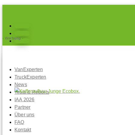
Folgen
Folgen
- Werbung -
Folgen
VanExperten
TruckExperten
News
Tests & Reports
IAA 2026
Partner
Über uns
FAQ
Kontakt