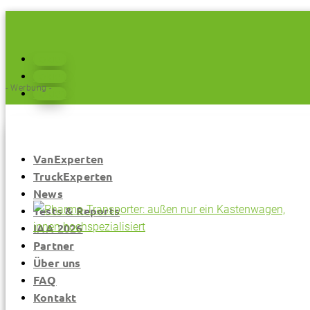
Folgen
Folgen
- Werbung -
Folgen
VanExperten
TruckExperten
News
Tests & Reports
IAA 2026
Partner
Über uns
FAQ
Kontakt