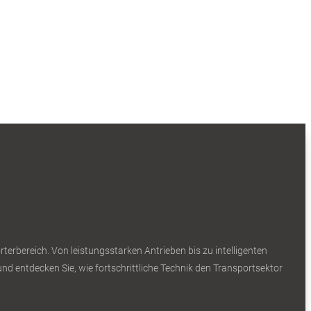
erbereich. Von leistungsstarken Antrieben bis zu intelligenten
nd entdecken Sie, wie fortschrittliche Technik den Transportsektor