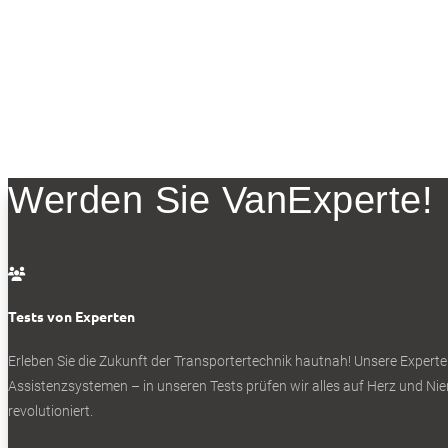
Werden Sie VanExperte!

Tests von Experten
Erleben Sie die Zukunft der Transportertechnik hautnah! Unsere Experte
Assistenzsystemen – in unseren Tests prüfen wir alles auf Herz und Nier
revolutioniert.