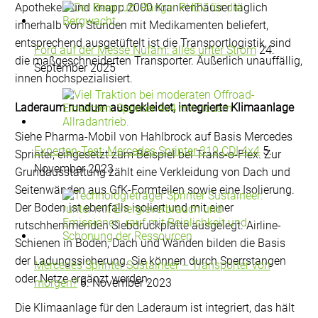
Apotheken und knapp 2000 Krankenhäuser täglich
innerhalb von Stunden mit Medikamenten beliefert,
entsprechend ausgetüftelt ist die Transportlogistik, sind
Ford auf der Messe Nufam: alles unter Strom
24.
die maßgeschneiderten Transporter. Äußerlich unauffällig,
September 2025
innen hochspezialisiert.
Laderaum rundum ausgekleidet, integrierte Klimaanlage
Siehe Pharma-Mobil von Hahlbrock auf Basis Mercedes
Experten-Test: Mercedes Sprinter 319 CDI 4x4
5.
Sprinter, eingesetzt zum Beispiel bei Trans-o-Flex. Zur
November 2023
Grundausstattung zählt eine Verkleidung von Dach und
Seitenwänden aus GfK-Formteilen sowie eine Isolierung.
Der Boden ist ebenfalls isoliert und mit einer
rutschhemmenden Siebdruckplatte ausgelegt. Airline-
Schienen in Boden, Dach und Wänden bilden die Basis
der Ladungssicherung. Sie können durch Sperrstangen
Mercedes Sprinter Sustaineer – Transporter von
oder Netze ergänzt werden.
morgen?
6. November 2023
Die Klimaanlage für den Laderaum ist integriert, das hält