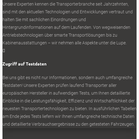
Unsere Experten kennen die Transporterbranche seit Jahrzehnten,
Erweiterung der Leistungsfähigkeit. Es geht um eine
sind mit den aktuellen Technologien und Entwicklungen vertraut und
vollelektrische Kühlung und ein Batteriesystem für den
halten Sie mit sachlichen Einordnungen und
Nachlauf der Kühlung, wenn das Fahrzeug steht, zum
Hintergrundinformationen auf dem Laufenden. Von wegweisenden
Beispiel während der Auslieferung. Das Projekt ist laut
Antriebstechnologien über smarte Transportlösungen bis zu
Hahlbrock in Europa einzigartig, da diese Anlage noch nie
Kabinenausstattungen – wir nehmen alle Aspekte unter die Lupe.
bei einem Kastenwagen zum Einsatz kam.

Zugriff auf Testdaten
Bei uns gibt es nicht nur Informationen, sondern auch umfangreiche
Testdaten! Unsere Experten prüfen laufend Transporter aller
0
europäischen Hersteller in aufwendigen Tests, um Ihnen detaillierte
Einblicke in die Leistungsfähigkeit, Effizienz und Wirtschaftlichkeit der
neuesten Transportertechnologien zu bieten. In ausführlichen Tabellen
am Ende jedes Tests liefern wir Ihnen umfangreiche technische Daten
und detaillierte Verbrauchsergebnisse zu den getesteten Fahrzeugen.