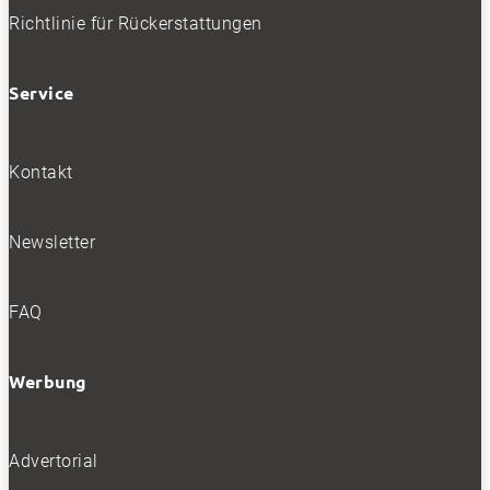
Richtlinie für Rückerstattungen
Bleiben Sie auf dem Laufenden
Service
Erhalten Sie die neuesten News und Hinweise auf
aktuelle Tests direkt in Ihren Posteingang
Kontakt
Newsletter
Ich habe die
Datenschutzerklärung
gelesen
und akzeptiert.
FAQ
Werbung
SOCIALS
Advertorial
Folgen