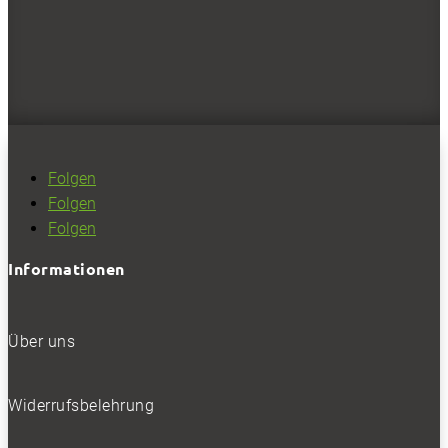
Voll ausgekleideter Laderaum, umfangreiche
Ladungssicherung.
0
Folgen
Folgen
Folgen
Informationen
Klimahimmel mit Temperaturausströmern.
Über uns
NEWSLETTER
Widerrufsbelehrung