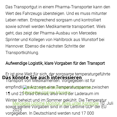
Das Transportgut in einem Pharma-Transporter kann den
Wert des Fahrzeugs übersteigen. Und es muss mitunter
Leben retten. Entsprechend sorgsam und kontrolliert
sowie schnell werden Medikamente transportiert. Wie’s
geht, das zeigt der Pharma-Ausbau von Mercedes
Sprinter und Kollegen von Hahlbrock aus Wunstorf bei
Hannover. Ebenso die nächsten Schritte der
Transportkühlung.
Aufwendige Logistik, klare Vorgaben für den Transport
Er ist eine Welt für sich, der sorgsame temperaturgeführte
Das könnte Sie auch interessieren
Transport von Medikamenten. Vorgegeben ist für
empfindliche Arzneien eine Temperaturspanne zwischen
15 und 25 Grad Celsius, also wird der Laderaum im
Winter beheizt und im Sommer gekühlt. Die Temperatur
Mercedes Uptime Monitor: Alles unter Kontrolle
10. Juli
sowie weitere Vorgaben sind in der Leitlinie GDP der EU
2025
vorgegeben. In Deutschland werden rund 17 000