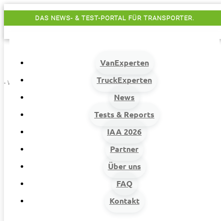
DAS NEWS- & TEST-PORTAL FÜR TRANSPORTER.
VanExperten
TruckExperten
- Werbung -
News
Tests & Reports
IAA 2026
Partner
Über uns
VanExperten
9
FAQ
Beiträge
Kontakt
9
Van-News