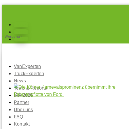
Folgen
Folgen
- Werbung -
Folgen
VanExperten
TruckExperten
News
Tests & Reports
IAA 2026
Partner
Über uns
FAQ
Kontakt