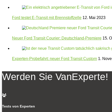
Ford testet E-Transit mit Brennstoffzelle
12. Mai 2023
Neuer Ford Transit Courier: Deutschland-Premiere
15. O
Experten-Probefahrt: neuer Ford Transit Custom
1. Nove
Werden Sie VanExperte!

Tests von Experten