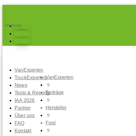
- Werbung -
Folgen
Folgen
Folgen
VanExperten
VanExperten
TruckExperten
9
News
Beiträge
Tests & Reports
9
IAA 2026
Hersteller
Partner
9
Über uns
Ford
FAQ
9
Kontakt