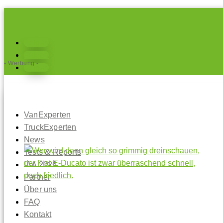
Folgen
Folgen
- Werbung -
Folgen
VanExperten
TruckExperten
News
Tests & Reports
IAA 2026
Partner
Über uns
FAQ
Kontakt