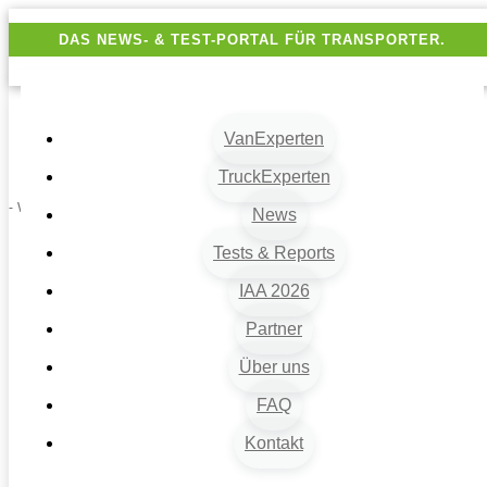
DAS NEWS- & TEST-PORTAL FÜR TRANSPORTER.
VanExperten
TruckExperten
- Werbung -
News
Tests & Reports
IAA 2026
Partner
Über uns
FAQ
Kontakt