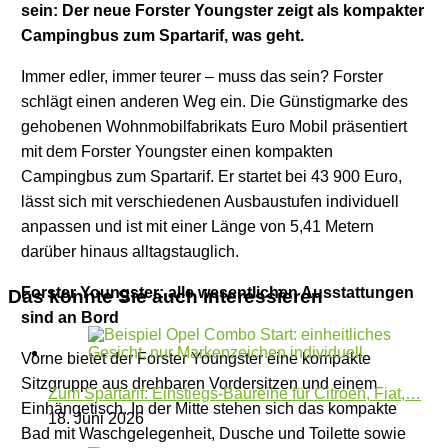
sein: Der neue Forster Youngster zeigt als kompakter
Campingbus zum Spartarif, was geht.
Immer edler, immer teurer – muss das sein? Forster
schlägt einen anderen Weg ein. Die Günstigmarke des
gehobenen Wohnmobilfabrikats Euro Mobil präsentiert
mit dem Forster Youngster einen kompakten
Campingbus zum Spartarif. Er startet bei 43 900 Euro,
lässt sich mit verschiedenen Ausbaustufen individuell
anpassen und ist mit einer Länge von 5,41 Metern
darüber hinaus alltagstauglich.
Forster Youngster: alle wesentlichen Ausstattungen
Das könnte Sie auch interessieren
sind an Bord
Vorne bietet der Forster Youngster eine kompakte
Sitzgruppe aus drehbaren Vordersitzen und einem
Zum Spartarif: Einstiegs-Baureihe für Citroen, Fiat,…
Einhängetisch. In der Mitte stehen sich das kompakte
18. Juni 2026
Bad mit Waschgelegenheit, Dusche und Toilette sowie