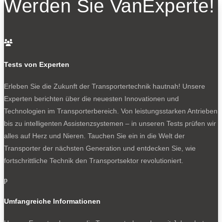
Werden Sie VanExperte!
individualisieren. Da wäre das Open-Lounge-Paket mit
zweiter Liegefläche im Heck, Freisitz und klappbarem
Campingtisch. Das Mobile-Office-Paket setzt sich aus

einem Büroschrank mit Notebook-Tisch zusammen. Das
Individual-Kit umfasst modulare Systemwände zur
Tests von Experten
Befestigung von Staukisten, Taschen, Netzen und mehr.
Erleben Sie die Zukunft der Transportertechnik hautnah! Unsere
Basismobdell ist der Fiat Ducato mit 103 kW (140 PS)
Experten berichten über die neuesten Innovationen und
Leistung. Der günstige Forster Youngster passt für Junge,
Technologien im Transporterbereich. Von leistungsstarken Antrieben
Junggebliebene, für Sportler und Menschen mit einem
bis zu intelligenten Assistenzsystemen – in unseren Tests prüfen wir
mobilen Arbeitsplatz. Und für alle ein kompakter
alles auf Herz und Nieren. Tauchen Sie ein in die Welt der
Campingbus zum Spartarif.
Transporter der nächsten Generation und entdecken Sie, wie
fortschrittliche Technik den Transportsektor revolutioniert.
p
0
Umfangreiche Informationen