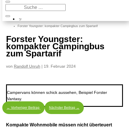
9
Wohnmobile
9
Forster Youngster: kompakter Campingbus zum Spartarif
Forster Youngster:
kompakter Campingbus
zum Spartarif
von
Randolf Unruh
|
19. Februar 2024
Campervans können schick aussehen, Beispiel Forster
Vantasy.
←
Vorheriger Beitrag
Nächster Beitrag
→
Kompakte Wohnmobile müssen nicht überteuert