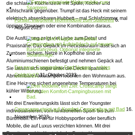
die schlanke Küchenzeile mit Spüle, Kocher und
Kühlschrank gegenüber. Trumpf ist das Heck mit seinem
elektrisch absenkbaren Hubbett – mal Schlafzimmer, mal
Forster: integrierte Wohnmobile zum Sparpreis
6.
üppiger Stauraum oder eine Kombination daraus.
August 2025
Die Ausführung zeigt viel Liebe zum Detail und
Praxisnähe. Das Gepäck im Heckstauraum lässt sich an
Zurrösen sichern. Netze in Kopfhöhe sind an
Aluminiumschienen befestigt und nehmen Gepäck auf.
Der neue Campingbus Ford Nugget – echtes
Sie lassen sich sogar unter die Decke spannen.
Goldstück?
31. Oktober 2023
Abnehmbare Akkulampen leuchten den Wohnraum aus.
Eine Heizung sichert angenehme Temperaturen bei
kühler Witterung.
Mit drei Erweiterungskits lässt sich der Youngster
Crosscamp steigt auf: Komfort-Campingbus mit Bad
16.
individualisieren, vom funktionellen Sport- bis zum
November 2023
Büromobil. Ein Fall für Hobbysportler oder beruflich
Mobile, die auf Luxus verzichten können. Mit drei
Erweiterungskits lässt sich der Forster Youngster