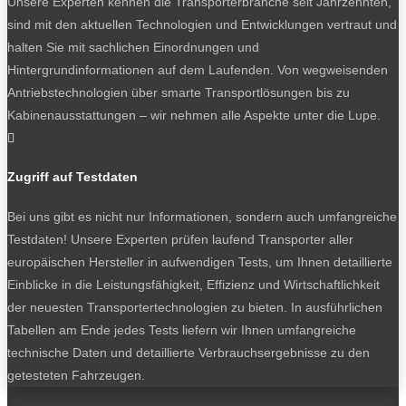
Unsere Experten kennen die Transporterbranche seit Jahrzehnten,
sind mit den aktuellen Technologien und Entwicklungen vertraut und
halten Sie mit sachlichen Einordnungen und
Hintergrundinformationen auf dem Laufenden. Von wegweisenden
Antriebstechnologien über smarte Transportlösungen bis zu
Forster Youngster: An Bord ist Platz für die Ausrüstung, im
Kabinenausstattungen – wir nehmen alle Aspekte unter die Lupe.
Geldbeutel bleibt Platz für die Reise.

Zugriff auf Testdaten
0
Bei uns gibt es nicht nur Informationen, sondern auch umfangreiche
Testdaten! Unsere Experten prüfen laufend Transporter aller
europäischen Hersteller in aufwendigen Tests, um Ihnen detaillierte
Einblicke in die Leistungsfähigkeit, Effizienz und Wirtschaftlichkeit
der neuesten Transportertechnologien zu bieten. In ausführlichen
Tabellen am Ende jedes Tests liefern wir Ihnen umfangreiche
technische Daten und detaillierte Verbrauchsergebnisse zu den
Hat was: Frühstück oder Pausentee mit dem Freisitz im Heck.
getesteten Fahrzeugen.