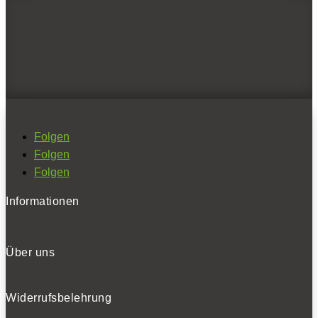
0
Folgen
Alles an Bord: Sitzgruppe, Küche, Bad und Bett, individuell
Folgen
zusammengestellt.
Folgen
Informationen
0
Über uns
Widerrufsbelehrung