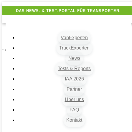
DAS NEWS- & TEST-PORTAL FÜR TRANSPORTER.
VanExperten
TruckExperten
- Werbung -
News
Tests & Reports
IAA 2026
Partner
Über uns
VanExperten
9
FAQ
Beiträge
Kontakt
9
Fahrzeugart