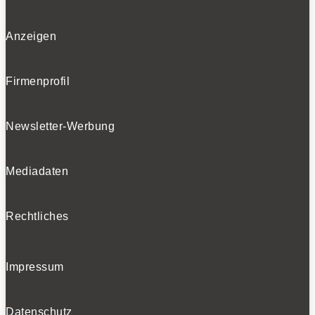
Anzeigen
Bleiben Sie auf dem Laufenden
Firmenprofil
Erhalten Sie die neuesten News und Hinweise auf
aktuelle Tests direkt in Ihren Posteingang
Newsletter-Werbung
Mediadaten
Ich habe die
Datenschutzerklärung
gelesen
Rechtliches
und akzeptiert.
Impressum
SOCIALS
Datenschutz