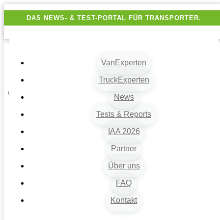
DAS NEWS- & TEST-PORTAL FÜR TRANSPORTER.
VanExperten
TruckExperten
- Werbung -
News
Tests & Reports
IAA 2026
Partner
Über uns
FAQ
Kontakt