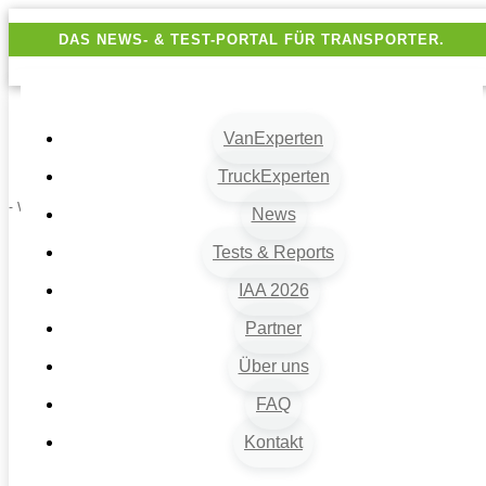
DAS NEWS- & TEST-PORTAL FÜR TRANSPORTER.
VanExperten
TruckExperten
- Werbung -
News
Tests & Reports
IAA 2026
Partner
Über uns
FAQ
Kontakt