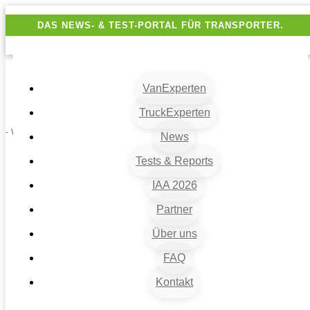
DAS NEWS- & TEST-PORTAL FÜR TRANSPORTER.
VanExperten
TruckExperten
- Werbung -
News
Tests & Reports
IAA 2026
Partner
Über uns
FAQ
Kontakt