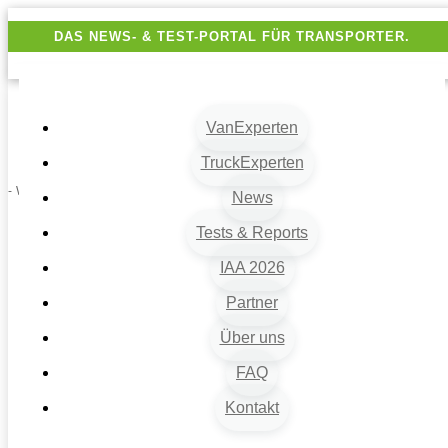
DAS NEWS- & TEST-PORTAL FÜR TRANSPORTER.
VanExperten
TruckExperten
- Werbung -
News
Tests & Reports
IAA 2026
Partner
Über uns
FAQ
Kontakt