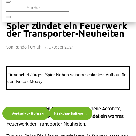
9
Spier zündet ein Feuerwerk der Transporter-Neuheiten
Spier zündet ein Feuerwerk
der Transporter-Neuheiten
von
Randolf Unruh
|
7. Oktober 2024
Firmenchef Jürgen Spier Neben seinem schlanken Aufbau für
den Iveco eMoovy.
Kofferaufbau für den Iveco eMoovy, die neue Aerobox,
←
Vorheriger Beitrag
Nächster Beitrag
→
Leichtbauvariante SP45 plus – Spier zündet ein wahres
Feuerwerk der Transporter-Neuheiten.