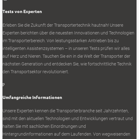
Aerodynamik und dazu Gewicht stehen bei der neuen
Spier Aerobox im Mittelpunkt. Aerobox – war da mal was?
Tests von Experten
Vor mehr als einem Dutzend Jahren stand der Begriff für
Erleben Sie die Zukunft der Transportertechnik hautnah! Unsere
einen vom Windkanal geprägten Kofferaufbau. Jetzt hat
Experten berichten über die neuesten Innovationen und Technologien
er als Sonderausstattungs-Paket eine praxisgerechte
im Transporterbereich. Von leistungsstarken Antrieben bis zu
Nachfolge gefunden, dargestellt an einem Mercedes
intelligenten Assistenzsystemen – in unseren Tests prüfen wir alles
Sprinter. An der Stirnwand senkt eine Dachhaube aus
auf Herz und Nieren. Tauchen Sie ein in die Welt der Transporter der
Kunststoff den Aufbau um einige Zentimeter ab. Integriert
nächsten Generation und entdecken Sie, wie fortschrittliche Technik
ist eine dreiteilige Luftführung. Der Dachspoiler ist an die
den Transportsektor revolutioniert.
Neue Form gepasst. Auch am Heckportal hat Spier das
Dach leicht abgesenkt. Hier verhindern ein dezenter
p
Heckspoiler und eine Wasserführung, dass Regenwasser
auf die Hecktüren oder das geöffnete Portal läuft. Mit dem
Umfangreiche Informationen
Aero-Kniff nimmt Spier Elemente von Teardrop-Trailern
Unsere Experten kennen die Transporterbranche seit Jahrzehnten,
auf und verringert den Luftwiderstand um etwa vier
sind mit den aktuellen Technologien und Entwicklungen vertraut und
Prozent.
halten Sie mit sachlichen Einordnungen und
Damit nicht genug: Neu ist ebenfalls ein Leichtbau-Paket
Hintergrundinformationen auf dem Laufenden. Von wegweisenden