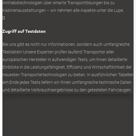
für den Kofferaufbau Spier Athlet S plus. Es besteht aus
Antriebstechnologien über smarte Transportlösungen bis zu
Wänden mit einer Deckschicht aus Polypropylen sowie
Kabinenausstattungen – wir nehmen alle Aspekte unter die Lupe.
einem Boden mit Wabenkern. Er ist mit 750 Kilo

belastbar. Die Leichtbau-Ausführung spart rund 85 Kilo,
sie kommen der Nutzlast zugute.
Zugriff auf Testdaten
Zustellfahrzeug mit Leichtbauwänden anstelle von
Bei uns gibt es nicht nur Informationen, sondern auch umfangreiche
Aluminium
Testdaten! Unsere Experten prüfen laufend Transporter aller
europäischen Hersteller in aufwendigen Tests, um Ihnen detaillierte
Leichtbau ist auch das Thema für das Spier-
Einblicke in die Leistungsfähigkeit, Effizienz und Wirtschaftlichkeit der
Zustellfahrzeug SP45 Plus auf Iveco eDaily. Auch hier
neuesten Transportertechnologien zu bieten. In ausführlichen Tabellen
kommen Wände mit Polypropylen-Beschichtung zum
am Ende jedes Tests liefern wir Ihnen umfangreiche technische Daten
Einsatz. Die braune Außenhaut des Premierenmodells
und detaillierte Verbrauchsergebnisse zu den getesteten Fahrzeugen.
lässt auch ohne Beschriftung unschwer auf einen
namhaften Spier-Kunden schließen. Er verlässt damit
erstmals seine Konstruktionsprinzip der genieteten
Aluminium-Aufbauten – UPS. Der Aufbau des 6,23 Meter
langen Paketdienstfahrzeugs fasst 14 Kubikmeter und
trägt bei einer zulässigen Gesamtmasse von 4,25 Tonnen