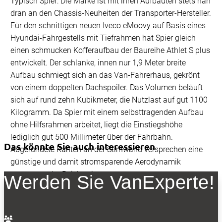
Typisch Spier: Die Marke ist mit ihren Aufbauten stets nah
dran an den Chassis-Neuheiten der Transporter-Hersteller.
Für den schnittigen neuen Iveco eMoovy auf Basis eines
Hyundai-Fahrgestells mit Tiefrahmen hat Spier gleich
einen schmucken Kofferaufbau der Baureihe Athlet S plus
entwickelt. Der schlanke, innen nur 1,9 Meter breite
Aufbau schmiegt sich an das Van-Fahrerhaus, gekrönt
von einem doppelten Dachspoiler. Das Volumen beläuft
sich auf rund zehn Kubikmeter, die Nutzlast auf gut 1100
Kilogramm. Da Spier mit einem selbsttragenden Aufbau
ohne Hilfsrahmen arbeitet, liegt die Einstiegshöhe
lediglich gut 500 Millimeter über der Fahrbahn.
Das könnte Sie auch interessieren
Abgerundete Kanten an der Stirnwand versprechen eine
günstige und damit stromsparende Aerodynamik
zugunsten der Reichweite.
Werden Sie VanExperte!
Aerobox: verbesserte Aerodynamik spart Sprit, ein
Leichtbaupaket Gewicht
