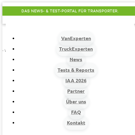
DAS NEWS- & TEST-PORTAL FÜR TRANSPORTER.
VanExperten
TruckExperten
- Werbung -
News
Tests & Reports
IAA 2026
Partner
Über uns
VanExperten
9
FAQ
Beiträge
Kontakt
9
Van-News