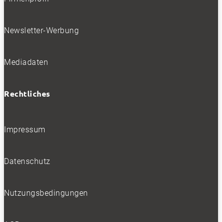
Newsletter-Werbung
Firmenchef Jürgen Spier Neben seinem schlanken Aufbau für
den Iveco eMoovy.
Mediadaten
NEWSLETTER
Rechtliches
Impressum
Bleiben Sie auf dem Laufenden
Datenschutz
Erhalten Sie die neuesten News und Hinweise auf
aktuelle Tests direkt in Ihren Posteingang
Nutzungsbedingungen