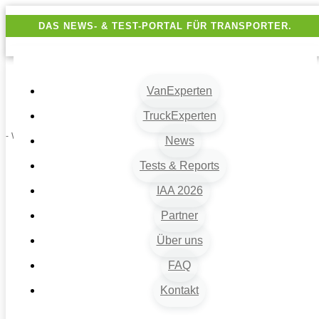
DAS NEWS- & TEST-PORTAL FÜR TRANSPORTER.
VanExperten
TruckExperten
- Werbung -
News
Tests & Reports
IAA 2026
Partner
Über uns
FAQ
Kontakt