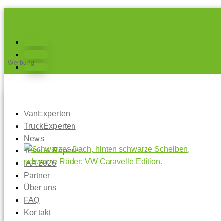
Folgen
Folgen
- Werbung -
Folgen
VanExperten
TruckExperten
News
Tests & Reports
IAA 2026
Partner
Über uns
FAQ
Kontakt