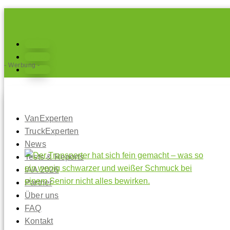
Folgen
Folgen
- Werbung -
Folgen
VanExperten
TruckExperten
News
Tests & Reports
IAA 2026
Partner
Über uns
FAQ
Kontakt