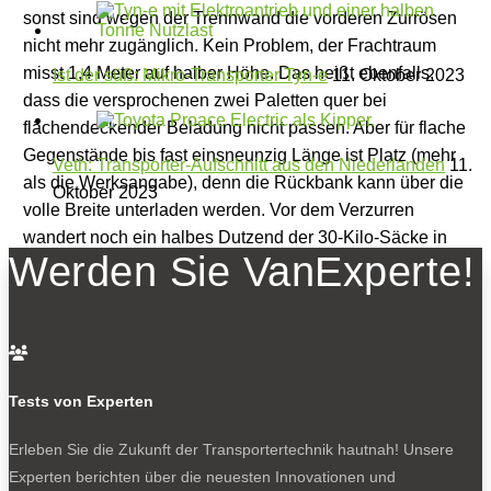
sonst sind wegen der Trennwand die vorderen Zurrösen
nicht mehr zugänglich. Kein Problem, der Frachtraum
misst 1,4 Meter auf halber Höhe. Das heißt ebenfalls,
Ist der süß: Mikro-Transporter Tyn-e
11. Oktober 2023
dass die versprochenen zwei Paletten quer bei
flächendeckender Beladung nicht passen. Aber für flache
Gegenstände bis fast einsneunzig Länge ist Platz (mehr
Veth: Transporter-Aufschnitt aus den Niederlanden
11.
als die Werksangabe), denn die Rückbank kann über die
Oktober 2023
volle Breite unterladen werden. Vor dem Verzurren
wandert noch ein halbes Dutzend der 30-Kilo-Säcke in
Werden Sie VanExperte!
Handarbeit nach vorn vor die Rückbank, die
Achslastverteilung, klar.

Tests von Experten
Frachtabteil vor einpacken des Testballasts: je
nach Beladung Platz für eine bis zwei Paletten,
Erleben Sie die Zukunft der Transportertechnik hautnah! Unsere
oben eine kleine LED-Lampe, unten empfiehlt
Experten berichten über die neuesten Innovationen und
sich ein Bodenbelag.