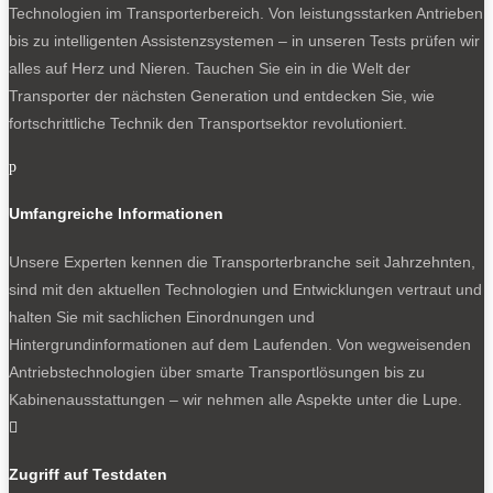
Technologien im Transporterbereich. Von leistungsstarken Antrieben
bis zu intelligenten Assistenzsystemen – in unseren Tests prüfen wir
alles auf Herz und Nieren. Tauchen Sie ein in die Welt der
Typisch T6.1: Anlasser wie ein Raucherkatarrh,
Transporter der nächsten Generation und entdecken Sie, wie
Reibeisenstimme wie einst Joe Cocker
fortschrittliche Technik den Transportsektor revolutioniert.
Heiser wie ein Raucherkatarrh röchelt der Anlasser,
p
danach ertönt gedämpft die Reibeisenstimme des
Dieselmotors, der Joe Cocker unter den Motoren. An
Umfangreiche Informationen
Bord gibt es einen klassischen Zündschlüssel, einen
Schaltknauf und einen Handbremshebel. Und fast keine
Unsere Experten kennen die Transporterbranche seit Jahrzehnten,
Assistenzsysteme. Der Fahrer kann daher – im
sind mit den aktuellen Technologien und Entwicklungen vertraut und
Transporter unvermeidlich – auf kurvigen Landstraßen
halten Sie mit sachlichen Einordnungen und
und in Autobahnbaustellen die Begrenzungslinien
Hintergrundinformationen auf dem Laufenden. Von wegweisenden
touchieren, ohne ein Feuerwerk an Warnungen in Gang
Antriebstechnologien über smarte Transportlösungen bis zu
zu setzen. Kein übereifriger Assistent lenkt den T6.1 auf
Kabinenausstattungen – wir nehmen alle Aspekte unter die Lupe.
kurvigen Sträßchen in gut gemeinter aber in Konsequenz

fast selbstmörderischer Absicht in den Gegenverkehr. Die
Zugriff auf Testdaten
Klimatisierung lässt sich mit drei übersichtlichen