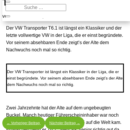
Transporter T6.1
von
Randolf Unruh
|
5. November 2023
Der VW Transporter T6.1 ist längst ein Klassiker und der
letzte vollwertige VW in der Liga, die er einst begründete.
Vor seinem absehbaren Ende zeigt’s der Alte dem
Nachwuchs noch mal so richtig.
Der VW Transporter ist längst ein Klassiker in der Liga, die er
einst begründete. Vor seinem absehbaren Ende zeigt’s der Alte
dem Nachwuchs noch mal so richtig.
Zwei Jahrzehnte hat der Alte auf dem ungebeugten
Buckel. Manch heutiger Führerscheininhaber war noch
nicht geboren, als der VW 2003 als T5 auf die Welt kam.
←
Vorheriger Beitrag
Nächster Beitrag
→
Inzwischen heißt er T6.1. Steht als Senior richtig gut da,