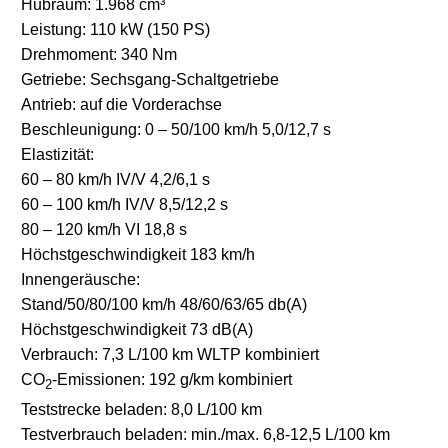
Hubraum: 1.968 cm³
Leistung: 110 kW (150 PS)
Drehmoment: 340 Nm
Getriebe: Sechsgang-Schaltgetriebe
Antrieb: auf die Vorderachse
Beschleunigung: 0 – 50/100 km/h 5,0/12,7 s
Elastizität:
60 – 80 km/h IV/V 4,2/6,1 s
60 – 100 km/h IV/V 8,5/12,2 s
80 – 120 km/h VI 18,8 s
Höchstgeschwindigkeit 183 km/h
Innengeräusche:
Stand/50/80/100 km/h 48/60/63/65 db(A)
Höchstgeschwindigkeit 73 dB(A)
Verbrauch: 7,3 L/100 km WLTP kombiniert
CO
-Emissionen: 192 g/km kombiniert
2
Teststrecke beladen: 8,0 L/100 km
Testverbrauch beladen: min./max. 6,8-12,5 L/100 km