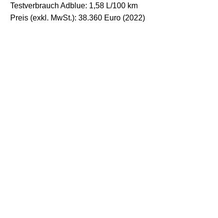
Testverbrauch Adblue: 1,58 L/100 km
Preis (exkl. MwSt.): 38.360 Euro (2022)
0
Der Transporter hat sich fein gemacht – was so ein wenig
schwarzer und weißer Schmuck bei einem Senior nicht alles
bewirken.