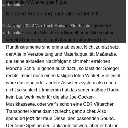
macht der VW eine gute Figur.
vorbehalten.
Einfache Bedienung nach alter Väter Sitte
Weiter vorn sowieso. Der Fahrersitz ist wie gewohnt
© Copyright 2023 Van Truck Media – Alle Rechte
mehr Sessel als Sitz, die traditionell hohe Sitzposition
vorbehalten.
verleiht Übersicht, es gibt Ablagen zuhauf und die
Rundinstrumente sind prima ablesbar. Nicht zuletzt setzt
der Alte in Verarbeitung und Materialqualität Maßstäbe,
die seine aktuellen Nachfolger nicht mehr erreichen.
Manche Schrulle gehört auch dazu, so lässt der Spiegel
rechts immer noch einen lästigen toten Winkel. Vielleicht
wäre das eine oder andere Assistenzsystem also doch
nicht so schlecht. Immerhin hat das serienmäßige Radio
kein Laufwerk mehr für die alte Joe-Cocker-
Musikkassette, oder war’s schon eine CD? Väterchen
Transporter käme damit zurecht, ganz sicher. Also
spendiert jetzt der raue Diesel den passenden Sound.
Der teure Sprit an der Tanksäule tut weh, aber er hat ihn