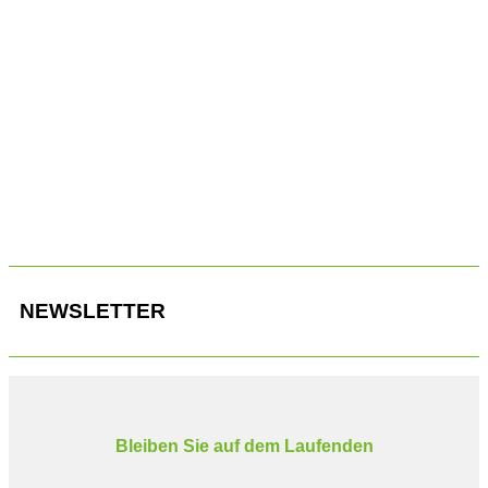
Es gibt sie noch, gut ablesbare analoge und komplette
Instrumente.
NEWSLETTER
Bleiben Sie auf dem Laufenden