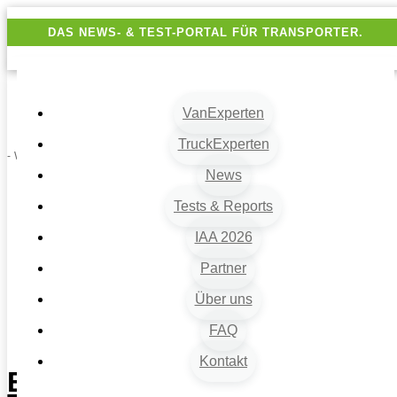
DAS NEWS- & TEST-PORTAL FÜR TRANSPORTER.
VanExperten
TruckExperten
- Werbung -
News
Tests & Reports
VanExperten
9
IAA 2026
Beiträge
9
Partner
Fahrzeugart
Über uns
9
Kompakttransporter
FAQ
9
Experten-Test: VW Transporter T6.1
Kontakt
Experten-Test: VW