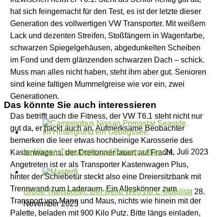
hat sich feingemacht für den Test, es ist der letzte dieser
Generation des vollwertigen VW Transporter. Mit weißem
Lack und dezenten Streifen, Stoßfängern in Wagenfarbe,
schwarzen Spiegelgehäusen, abgedunkelten Scheiben
im Fond und dem glänzenden schwarzen Dach – schick.
Muss man alles nicht haben, steht ihm aber gut. Senioren
sind keine faltigen Mummelgreise wie vor ein, zwei
Generationen.
Das könnte Sie auch interessieren
Das betrifft auch die Fitness, der VW T6.1 steht nicht nur
gut da, er packt auch an. Aufmerksame Beobachter
bemerken die leer etwas hochbeinige Karosserie des
Im Nissan-Transporter auf Reisen gehen
24. Juli 2023
Kastenwagens, der Dreitonner lauert auf Fracht.
Angetreten ist er als Transporter Kastenwagen Plus,
hinter der Schiebetür steckt also eine Dreiersitzbank mit
Trennwand zum Laderaum. Ein Alleskönner zum
Große Transporter: Der weite Weg zur E-Mobilität
28.
Transport von Mann und Maus, nichts wie hinein mit der
November 2023
Palette, beladen mit 900 Kilo Putz. Bitte längs einladen,