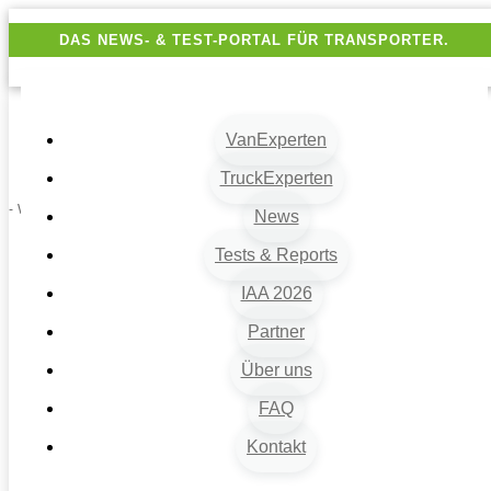
DAS NEWS- & TEST-PORTAL FÜR TRANSPORTER.
VanExperten
TruckExperten
- Werbung -
News
Tests & Reports
IAA 2026
Partner
Über uns
FAQ
Kontakt