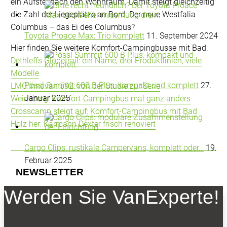
ein Aufstelldach den Wohnraum. Damit steigt gleichzeitig
die Zahl der Liegeplätze an Bord. Der neue Westfalia
Columbus – das Ei des Columbus?
Toyota Proace Max: Trio komplett
11. September 2024
Hier finden Sie weitere Komfort-Campingbusse mit Bad:
Dethleffs Globetrail: ein Name, drei Produktlinien, viele
Modelle
Pössl Summit 600 B Plus: kompakt und komplett
27.
LMC Innovan 592: von der Studie zur Serie
Januar 2025
Weinsberg: Komfort-Campingbus mal ganz anders
Crosscamp steigt auf: Komfort-Campingbus mit Bad
Holz her: Karmann Dexter frisch renoviert
Cargo Clips: rustikale Campervans, komplett oder…
19.
Februar 2025
NEWSLETTER
Werden Sie VanExperte!