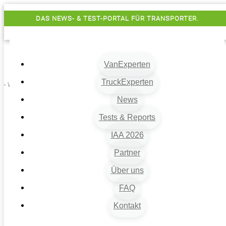
DAS NEWS- & TEST-PORTAL FÜR TRANSPORTER.
VanExperten
TruckExperten
- Werbung -
News
Tests & Reports
IAA 2026
Partner
Über uns
VanExperten
9
FAQ
Beiträge
Kontakt
9
Van-News