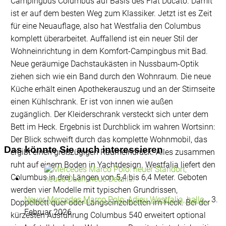
Campingbus Columbus auf Basis des Fiat Ducato. Damit
ist er auf dem besten Weg zum Klassiker. Jetzt ist es Zeit
für eine Neuauflage, also hat Westfalia den Columbus
komplett überarbeitet. Auffallend ist ein neuer Stil der
Wohneinrichtung in dem Komfort-Campingbus mit Bad.
Neue geräumige Dachstaukästen in Nussbaum-Optik
ziehen sich wie ein Band durch den Wohnraum. Die neue
Küche erhält einen Apothekerauszug und an der Stirnseite
einen Kühlschrank. Er ist von innen wie außen
zugänglich. Der Kleiderschrank versteckt sich unter dem
Bett im Heck. Ergebnis ist Durchblick im wahren Wortsinn:
Der Blick schweift durch das komplette Wohnmobil, das
Das könnte Sie auch interessieren
ergibt einen großzügigen Raumeindruck. Alles zusammen
ruht auf einem Boden in Yachtdesign. Westfalia liefert den
Columbus in drei Längen von 5,4 bis 6,4 Meter. Geboten
werden vier Modelle mit typischen Grundrissen,
Neuer Mercedes Marco Polo: Adieu Westfalia, hallo…
3.
Doppelbett quer oder Längseinzelbetten im Heck. Bei der
Februar 2026
kürzesten Ausführung Columbus 540 erweitert optional