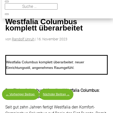
9
Westfalia Columbus komplett überarbeitet
Westfalia Columbus
komplett überarbeitet
von
Randolf Unruh
|
16. November 2023
Westfalia Columbus komplett überarbeitet: neuer
Einrichtungsstil, angenehmes Raumgefühl.
Das Ei des Columbus? Klassiker Westfalia Columbus:
←
Vorheriger Beitrag
Nächster Beitrag
→
Komfort-Campingbus aufgefrischt.
Seit gut zehn Jahren fertigt Westfalia den Komfort-