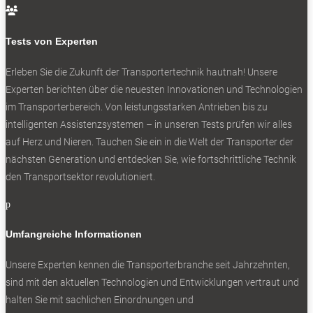
Bleiben Sie auf dem Laufenden

Erhalten Sie die neuesten News und Hinweise auf
Tests von Experten
aktuelle Tests direkt in Ihren Posteingang
Erleben Sie die Zukunft der Transportertechnik hautnah! Unsere
Experten berichten über die neuesten Innovationen und Technologien
im Transporterbereich. Von leistungsstarken Antrieben bis zu
intelligenten Assistenzsystemen – in unseren Tests prüfen wir alles
auf Herz und Nieren. Tauchen Sie ein in die Welt der Transporter der
Ich habe die
Datenschutzerklärung
gelesen
nächsten Generation und entdecken Sie, wie fortschrittliche Technik
und akzeptiert.
den Transportsektor revolutioniert.
p
SOCIALS
Umfangreiche Informationen
Unsere Experten kennen die Transporterbranche seit Jahrzehnten,
Folgen
sind mit den aktuellen Technologien und Entwicklungen vertraut und
Folgen
halten Sie mit sachlichen Einordnungen und