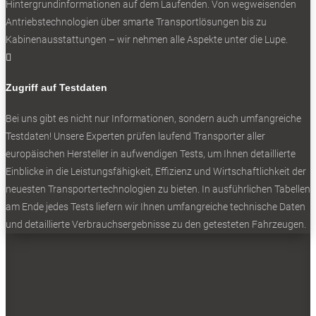
Folgen
Hintergrundinformationen auf dem Laufenden. Von wegweisenden
Antriebstechnologien über smarte Transportlösungen bis zu
Kabinenausstattungen – wir nehmen alle Aspekte unter die Lupe.
BELIEBTE NEWS

Zugriff auf Testdaten
Bei uns gibt es nicht nur Informationen, sondern auch umfangreiche
BELIEBTE TESTS
Testdaten! Unsere Experten prüfen laufend Transporter aller
europäischen Hersteller in aufwendigen Tests, um Ihnen detaillierte
Einblicke in die Leistungsfähigkeit, Effizienz und Wirtschaftlichkeit der
neuesten Transportertechnologien zu bieten. In ausführlichen Tabellen
am Ende jedes Tests liefern wir Ihnen umfangreiche technische Daten
und detaillierte Verbrauchsergebnisse zu den getesteten Fahrzeugen.